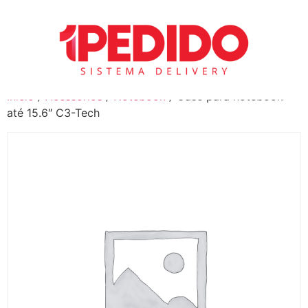
Início
/
Acessórios
/
Notebook
/ Case para notebook
até 15.6″ C3-Tech